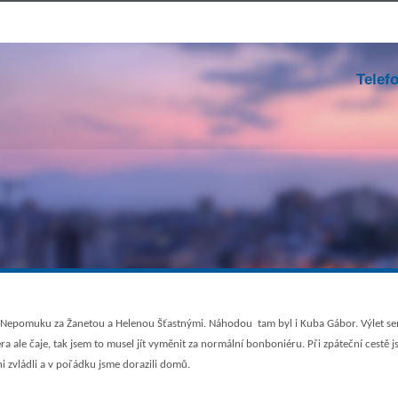
Telef
Nepomuku za Žanetou a Helenou Šťastnými. Náhodou tam byl i Kuba Gábor. Výlet sem si
a ale čaje, tak jsem to musel jít vyměnit za normální bonboniéru. Při zpáteční cestě 
 zvládli a v pořádku jsme dorazili domů.