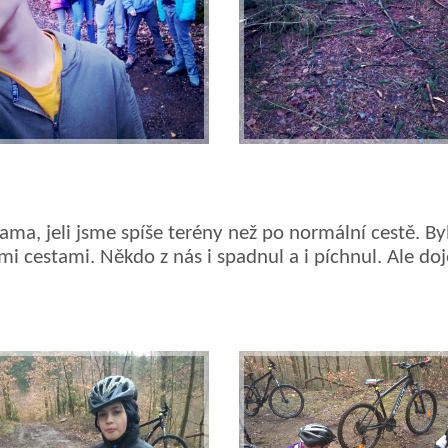
lama, jeli jsme spíše terény než po norm
á
ln
í
cestě. By
ími cestami. Někdo z nás i spadnul a i p
í
chnul. Ale doj