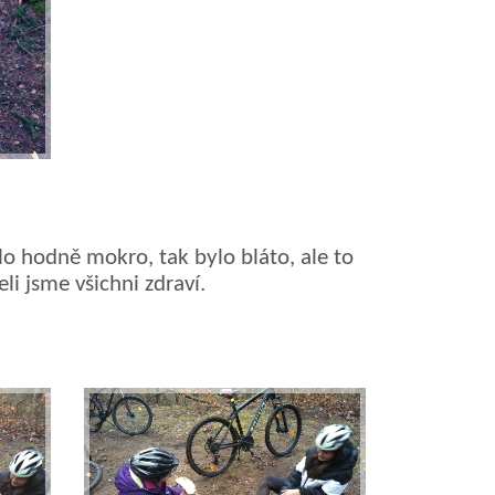
lo hodně mokro, tak bylo bláto, ale to
eli jsme všichni zdrav
í
.