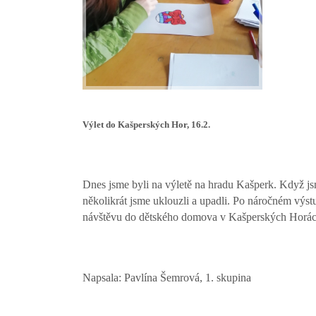
Výlet do Kašperských Hor, 16.2.
Dnes jsme byli na výletě na hradu Kašperk. Když jsme 
několikrát jsme uklouzli a upadli. Po náročném výstu
návštěvu do dětského domova v Kašperských Horách a 
Napsala: Pavlína Šemrová, 1. skupina