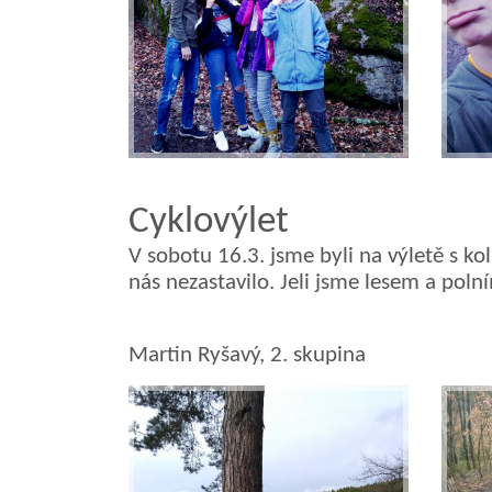
Cyklov
ý
let
V sobotu 16.3. jsme byli na v
ý
letě s ko
nás nezastavilo. Jeli jsme lesem a poln
Martin Ryšavý, 2. skupina