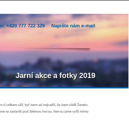
on: +420 777 722 329
Napište nám e-mail
Jarní akce a fotky 2019
 celkem užil, byl Jsem asi nejradši, že Jsem viděl Žanetu.
jsme se zastavili pod Zelenou horou, kterou jsme vyšli mimo