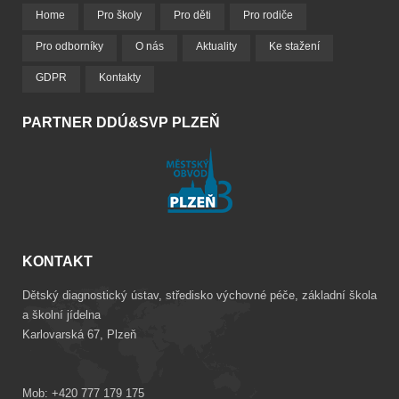
Home
Pro školy
Pro děti
Pro rodiče
Pro odborníky
O nás
Aktuality
Ke stažení
GDPR
Kontakty
PARTNER DDÚ&SVP PLZEŇ
KONTAKT
Dětský diagnostický ústav, středisko výchovné péče, základní škola
a školní jídelna
Karlovarská 67, Plzeň
Mob: +420 777 179 175