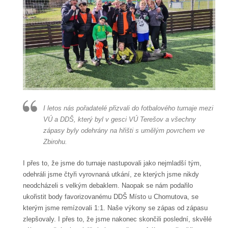
I letos nás pořadatelé přizvali do fotbalového turnaje mezi
VÚ a DDŠ, který byl v gesci VÚ Terešov a všechny
zápasy byly odehrány na hřišti s umělým povrchem ve
Zbirohu.
I přes to, že jsme do turnaje nastupovali jako nejmladší tým,
odehráli jsme čtyři vyrovnaná utkání, ze kterých jsme nikdy
neodcházeli s velkým debaklem. Naopak se nám podařilo
ukořistit body favorizovanému DDŠ Místo u Chomutova, se
kterým jsme remízovali 1:1. Naše výkony se zápas od zápasu
zlepšovaly. I přes to, že jsme nakonec skončili poslední, skvělé