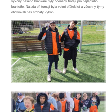
výkony našeho brankáře byly oceněny trofejí pro nejlepšího
brankáře. Nálada při turnaji byla velmi přátelská a všechny týmy
obdivovali náš srdnatý výkon.