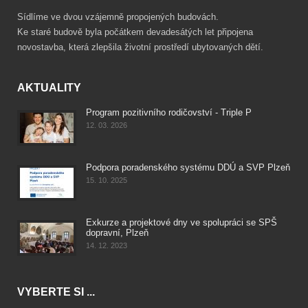
Sídlíme ve dvou vzájemně propojených budovách.
Ke staré budově byla počátkem devadesátých let připojena
novostavba, která zlepšila životní prostředí ubytovaných dětí.
AKTUALITY
Program pozitivního rodičovství - Triple P
12. 03. 2026
Podpora poradenského systému DDÚ a SVP Plzeň
15. 10. 2025
Exkurze a projektové dny ve spolupráci se SPŠ
dopravní, Plzeň
14. 12. 2023
VYBERTE SI ...