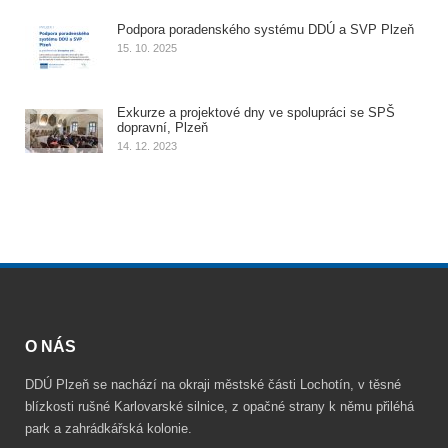
Podpora poradenského systému DDÚ a SVP Plzeň
15. 10. 2025
Exkurze a projektové dny ve spolupráci se SPŠ
dopravní, Plzeň
14. 12. 2023
O NÁS
DDÚ Plzeň se nachází na okraji městské části Lochotín, v těsné
blízkosti rušné Karlovarské silnice, z opačné strany k němu přiléhá
park a zahrádkářská kolonie.