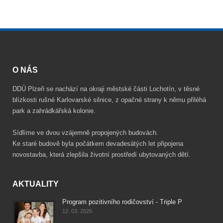
O NÁS
DDÚ Plzeň se nachází na okraji městské části Lochotín, v těsné
blízkosti rušné Karlovarské silnice, z opačné strany k němu přiléhá
park a zahrádkářská kolonie.
Sídlíme ve dvou vzájemně propojených budovách.
Ke staré budově byla počátkem devadesátých let připojena
novostavba, která zlepšila životní prostředí ubytovaných dětí.
AKTUALITY
Program pozitivního rodičovství - Triple P
12. 03. 2026