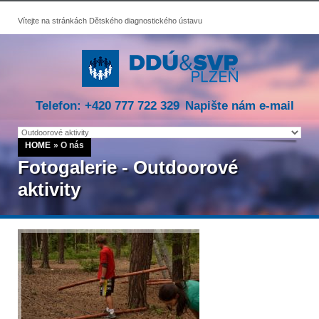
Vítejte na stránkách Dětského diagnostického ústavu
Telefon: +420 777 722 329
Napište nám e-mail
HOME
»
O nás
Fotogalerie - Outdoorové
aktivity