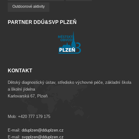
Outdoorové aktivity
PARTNER DDÚ&SVP PLZEŇ
KONTAKT
Dětský diagnostický ústav, středisko výchovné péče, základní škola
a školní jídelna
Karlovarská 67, Plzeň
Mob: +420 777 179 175
E-mail:
dduplzen@dduplzen.cz
E-mail:
svpplzen@dduplzen.cz