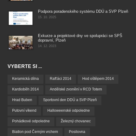
Podpora poradenského systému DDÚ a SVP Plzeň
15. 10. 2025
Exkurze a projektové dny ve spolupráci se SPŠ
dopravní, Plzeň
14. 12. 2023
VYBERTE SI ...
Keramická dílna
Rafťáci 2014
Hod oštěpem 2014
Kardioběh 2014
Andělské zvonění v RCD Totem
Hrad Buben
Sportovní den DDÚ a SVP Plzeň
Putovní víkend
Halloweenské odpoledne
Pohádkové odpoledne
Železný chovanec
Biatlon pod Černým vrchem
Posilovna