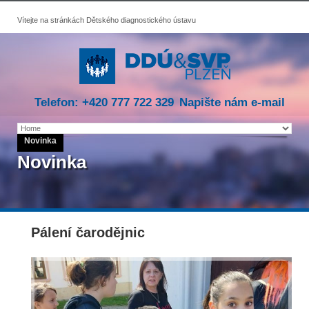
Vítejte na stránkách Dětského diagnostického ústavu
Telefon: +420 777 722 329
Napište nám e-mail
Novinka
Novinka
Pálení čarodějnic