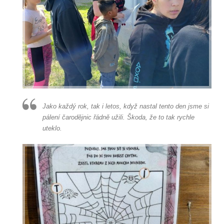
Jako každý rok, tak i letos, když nastal tento den jsme si
pálení čarodějnic řádně užili. Škoda, že to tak rychle
uteklo.