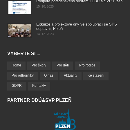
Podpora poradenského systému DDÚ a SVP Plzeň
15. 10. 2025
Exkurze a projektové dny ve spolupráci se SPŠ
dopravní, Plzeň
14. 12. 2023
VYBERTE SI ...
Home
Pro školy
Pro děti
Pro rodiče
Pro odborníky
O nás
Aktuality
Ke stažení
GDPR
Kontakty
PARTNER DDÚ&SVP PLZEŇ