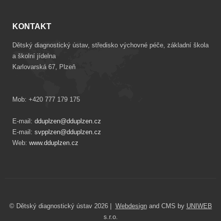
KONTAKT
Dětský diagnostický ústav, středisko výchovné péče, základní škola
a školní jídelna
Karlovarská 67, Plzeň
Mob: +420 777 179 175
E-mail:
dduplzen@dduplzen.cz
E-mail:
svpplzen@dduplzen.cz
Web:
www.dduplzen.cz
© Dětský diagnostický ústav 2026 |
Webdesign
and CMS by
UNIWEB
s.r.o.