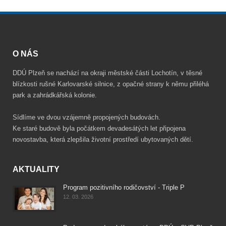
O NÁS
DDÚ Plzeň se nachází na okraji městské části Lochotín, v těsné
blízkosti rušné Karlovarské silnice, z opačné strany k němu přiléhá
park a zahrádkářská kolonie.
Sídlíme ve dvou vzájemně propojených budovách.
Ke staré budově byla počátkem devadesátých let připojena
novostavba, která zlepšila životní prostředí ubytovaných dětí.
AKTUALITY
Program pozitivního rodičovství - Triple P
12. 03. 2026