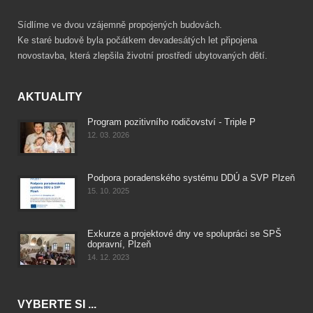
Sídlíme ve dvou vzájemně propojených budovách.
Ke staré budově byla počátkem devadesátých let připojena
novostavba, která zlepšila životní prostředí ubytovaných dětí.
AKTUALITY
Program pozitivního rodičovství - Triple P
12. 03. 2026
Podpora poradenského systému DDÚ a SVP Plzeň
15. 10. 2025
Exkurze a projektové dny ve spolupráci se SPŠ
dopravní, Plzeň
14. 12. 2023
VYBERTE SI ...