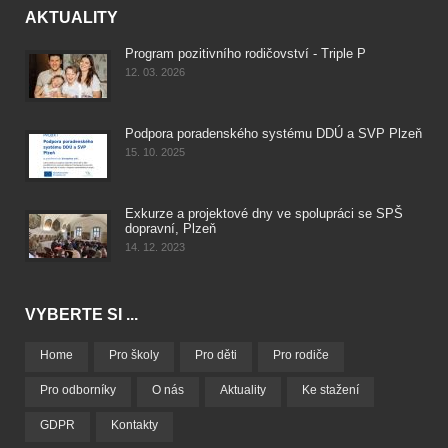
AKTUALITY
Program pozitivního rodičovství - Triple P
12. 03. 2026
Podpora poradenského systému DDÚ a SVP Plzeň
15. 10. 2025
Exkurze a projektové dny ve spolupráci se SPŠ
dopravní, Plzeň
14. 12. 2023
VYBERTE SI ...
Home
Pro školy
Pro děti
Pro rodiče
Pro odborníky
O nás
Aktuality
Ke stažení
GDPR
Kontakty