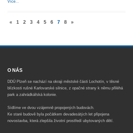
Více...
«
1
2
3
4
5
6
7
8
»
O NÁS
DDÚ Plzeň se nachází na okraji městské části Lochotín, v těsné
blízkosti rušné Karlovarské silnice, z opačné strany k němu přiléhá
park a zahrádkářská kolonie.
Sídlíme ve dvou vzájemně propojených budovách.
Ke staré budově byla počátkem devadesátých let připojena
novostavba, která zlepšila životní prostředí ubytovaných dětí.