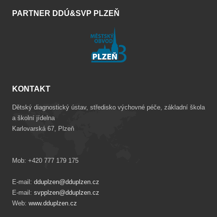
PARTNER DDÚ&SVP PLZEŇ
KONTAKT
Dětský diagnostický ústav, středisko výchovné péče, základní škola
a školní jídelna
Karlovarská 67, Plzeň
Mob: +420 777 179 175
E-mail:
dduplzen@dduplzen.cz
E-mail:
svpplzen@dduplzen.cz
Web:
www.dduplzen.cz